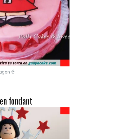
magen ☝
 en fondant