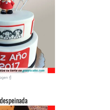
magen ☝
 despeinada