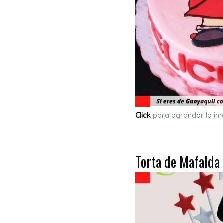
Click
para agrandar la i
Torta de Mafalda