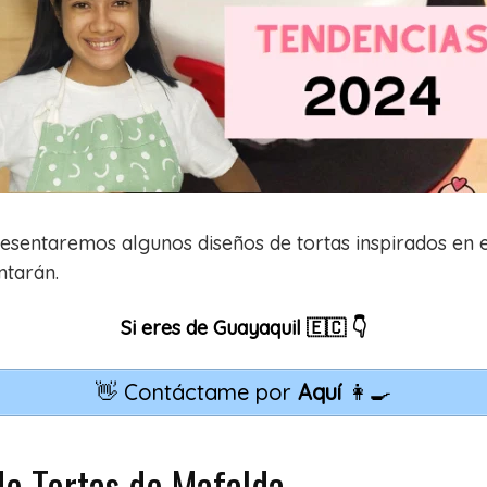
presentaremos algunos diseños de tortas inspirados en
ntarán.
Si eres de Guayaquil 🇪🇨 👇
👋 Contáctame por
Aquí
👩‍🍳
e Tortas de Mafalda