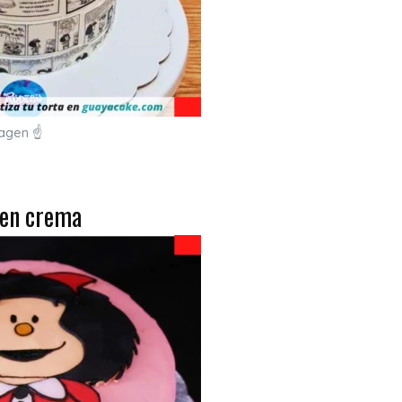
magen ☝
 en crema