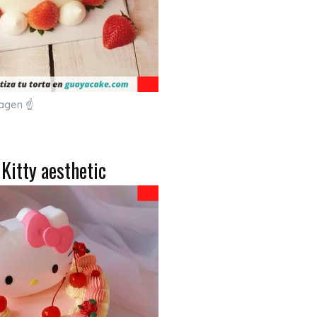
magen ☝
 Kitty aesthetic