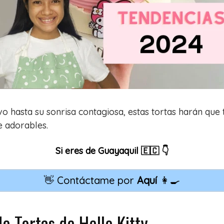
ivo hasta su sonrisa contagiosa, estas tortas harán que
e adorables.
Si eres de Guayaquil 🇪🇨 👇
👋 Contáctame por
Aquí
👩‍🍳
 Tortas de Hello Kitty