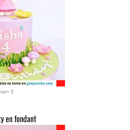
magen ☝
ty en fondant