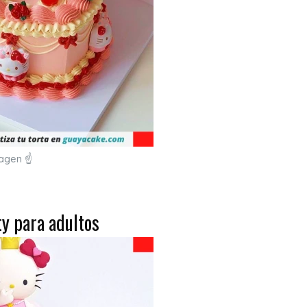
magen ☝
ty para adultos