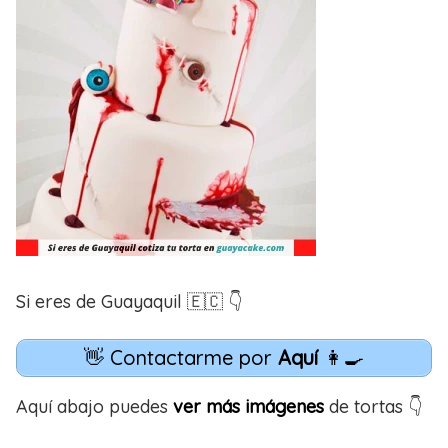
Si eres de Guayaquil 🇪🇨 👇
👋 Contactarme por
Aquí
👩‍🍳
Aquí abajo puedes
ver más imágenes
de tortas 👇