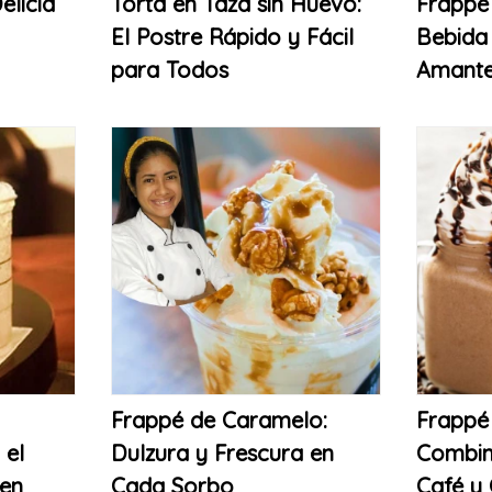
elicia
Torta en Taza sin Huevo:
Frappé
El Postre Rápido y Fácil
Bebida 
para Todos
Amantes
Frappé de Caramelo:
Frappé
 el
Dulzura y Frescura en
Combin
en
Cada Sorbo
Café y