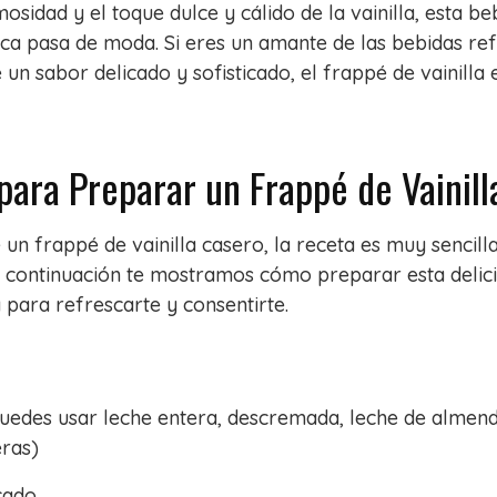
osidad y el toque dulce y cálido de la vainilla, esta b
nca pasa de moda. Si eres un amante de las bebidas re
e un sabor delicado y sofisticado, el frappé de vainilla
para Preparar un Frappé de Vainil
e un frappé de vainilla casero, la receta es muy sencill
A continuación te mostramos cómo preparar esta delici
 para refrescarte y consentirte.
puedes usar leche entera, descremada, leche de almend
eras)
icado